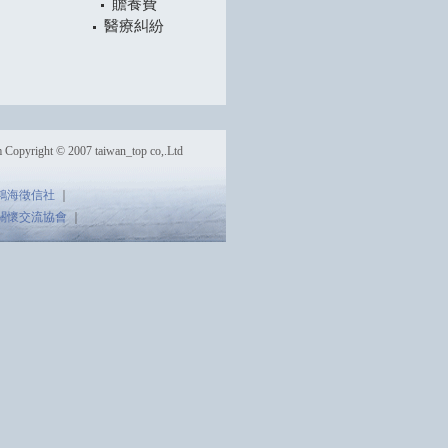
贍養費
醫療糾紛
m
Copyright © 2007 taiwan_top co,.Ltd
鴻海徵信社
｜
關懷交流協會
｜