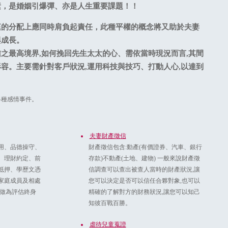
素，是婚姻引爆彈、亦是人生重要課題！！
的分配上應同時肩負起責任，此種平權的概念將又助於夫妻
與成長。
之最高境界,如何挽回先生太太的心、需依當時現況而言,其間
容。主要需針對客戶狀況,運用科技與技巧、打動人心,以達到
各種感情事件。
夫妻財產徵信
用、品德操守、
財產徵信包含:動產(有價證券、汽車、銀行
、理財約定、前
存款)不動產(土地、建物) 一般來說財產徵
抵押、學歷文憑
信調查可以查出被查人當時的財產狀況,讓
家庭成員及相處
您可以決定是否可以信任合夥對象,也可以
郎做為評估終身
精確的了解對方的財務狀況,讓您可以知己
知彼百戰百勝。
虐待兒童蒐證