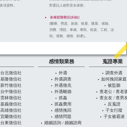
詢各項資料。
對委託人絕對安全保密。
各種疑難雜症(糾紛)
(醫療、勞資、旅遊、租屋、購屋、保險、
消費、理賠、車禍、軍民、租賃、工程、法
拍、債務、感情、財產)。
感情類業務
蒐證專業
台北徵信社
外遇
調查外遇
基隆徵信社
外遇調查
如何挽回家庭
新竹徵信社
外遇徵兆
被監聽
台中徵信社
外遇離婚
查老公 / 查老
雲林徵信社
抓姦
查女友 / 查男
嘉義徵信社
抓姦費用
反蒐證
高雄徵信社
感情挽回
子女行蹤
宜蘭徵信社
感情問題
子女被霸凌
台東徵信社
婚姻諮詢 / 婚姻諮商