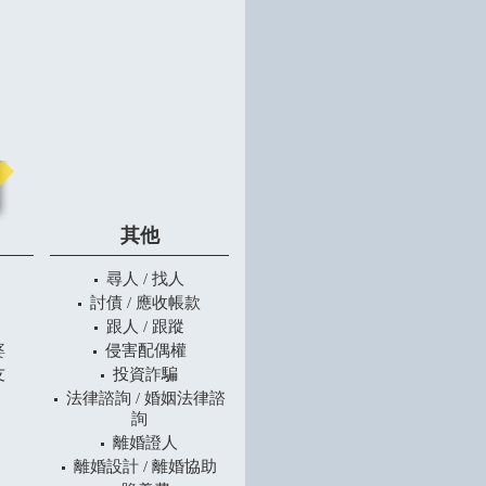
其他
尋人 / 找人
討債 / 應收帳款
跟人 / 跟蹤
婆
侵害配偶權
友
投資詐騙
法律諮詢 / 婚姻法律諮
詢
離婚證人
離婚設計 / 離婚協助