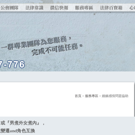
首頁
>
服務專區
> 婚姻感情問題協助
』或『男煮外女煮內』，
變遷and角色互換