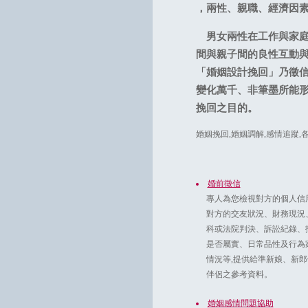
，兩性、親職、經濟因
男女兩性在工作與家庭
間與親子間的良性互動
「婚姻設計挽回」乃徵信
變化萬千、非筆墨所能形
挽回之目的。
婚姻挽回,婚姻調解,感情追蹤,
婚前徵信
專人為您檢視對方的個人信
對方的交友狀況、財務現況
科或法院判決、訴訟紀錄、
是否屬實、日常品性及行為
情況等,提供給準新娘、新
伴侶之參考資料。
婚姻感情問題協助