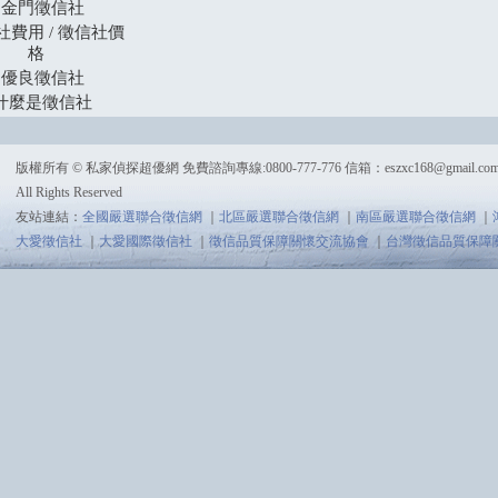
金門徵信社
社費用 / 徵信社價
格
優良徵信社
什麼是徵信社
版權所有 © 私家偵探超優網 免費諮詢專線:0800-777-776 信箱：
eszxc168@gmail.co
All Rights Reserved
友站連結：
全國嚴選聯合徵信網
｜
北區嚴選聯合徵信網
｜
南區嚴選聯合徵信網
｜
大愛徵信社
｜
大愛國際徵信社
｜
徵信品質保障關懷交流協會
｜
台灣徵信品質保障