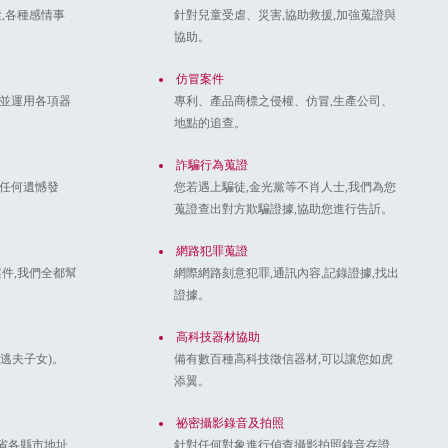
蹤,各種感情事
針對兒童受虐、災害,協助救援,加強蒐證與
協助。
仿冒案件
,並運用各項器
專利、產品商標之侵權、仿冒,生產公司、
地點的追查。
詐騙行為蒐證
止任何遺憾發
您若遇上騙徒,金光黨等不肖人士,我們為您
蒐證查出對方欺騙證據,協助您進行告訢。
網路犯罪蒐證
案件,我們全都幫
網際網路刻意犯罪,通訊內容,記錄證據,找出
證據。
高科技器材協助
逃夫子女)。
備有數百種高科技徵信器材,可以讓您如虎
添翼。
祕密攝影錄音及拍照
省各縣市地址、
針對任何對象進行偵查攝影拍照錄音存證,