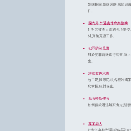
婚姻挽回,婚姻調解,感情追
件。
國內外,外遇案件專案協助
針對其被查人實施各項掌控
材,實施蒐證工作。
犯罪防範蒐證
對於犯罪前徵進行調查,防
生。
誇國案件承辦
包二奶,國際犯罪,各種跨國
您掌握,絕對保密。
應收帳款催收
如倒債款潛逃離家出走(逃妻
專案尋人
針對其各類型電話號碼及全