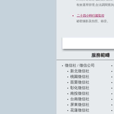
有效運用管理,合法調閱查
二十四小時行蹤監控
祕密攝影及拍照、錄音。
服務範疇
徵信社 / 徵信公司
新北徵信社
桃園徵信社
苗栗徵信社
彰化徵信社
南投徵信社
台南徵信社
屏東徵信社
花蓮徵信社