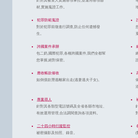
針對其被查人實施各項掌控,並運用各項器
材,實施蒐證工作。
犯罪防範蒐證
對於犯罪前徵進行調查,防止任何遺憾發
生。
誇國案件承辦
包二奶,國際犯罪,各種跨國案件,我們全都幫
您掌握,絕對保密。
應收帳款催收
如倒債款潛逃離家出走(逃妻逃夫子女)。
專案尋人
針對其各類型電話號碼及全省各縣市地址、
有效運用管理,合法調閱查詢各項資料。
二十四小時行蹤監控
祕密攝影及拍照、錄音。