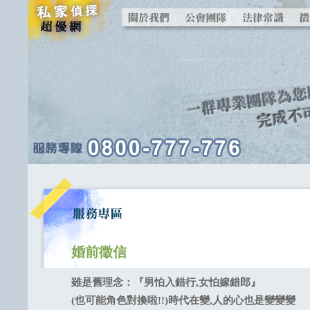
婚前徵信
雖是舊理念：『男怕入錯行,女怕嫁錯郎』
(也可能角色對換啦!!)時代在變,人的心也是變變變