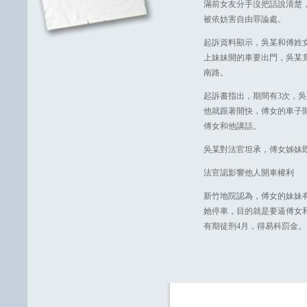
滿前女友分手沒把話說清楚
被依妨害自由罪論處。
起訴資料顯示，吳某和傅姓
上妹妹開的車要出門，吳某
南路。
起訴書指出，期間有3次，
他就跟著開快，傅女的車子
傅女和他講話。
吳某對法官坦承，傅女姊妹
法官認影響他人開車權利
新竹地院認為，傅女的妹妹
她停車，目的就是要逼傅女
有期徒刑4月，得易科罰金。