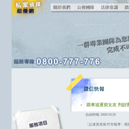
跟車追逐前女友 判妨
自由時報 2008/10/20
〔記者黃美珠∕竹市報導〕尾