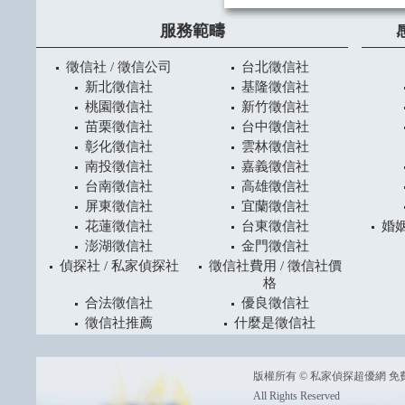
服務範疇
徵信社 / 徵信公司
台北徵信社
新北徵信社
基隆徵信社
桃園徵信社
新竹徵信社
苗栗徵信社
台中徵信社
彰化徵信社
雲林徵信社
南投徵信社
嘉義徵信社
台南徵信社
高雄徵信社
屏東徵信社
宜蘭徵信社
花蓮徵信社
台東徵信社
婚姻
澎湖徵信社
金門徵信社
偵探社 / 私家偵探社
徵信社費用 / 徵信社價
格
合法徵信社
優良徵信社
徵信社推薦
什麼是徵信社
版權所有 © 私家偵探超優網 免費諮詢
All Rights Reserved