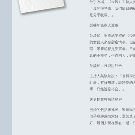
分手收場。《今晚》主持人
「真的很誇張，我們節目的
是分手收場。」
製播年餘多人遭殃
吳淡如、謝震武主持的《今
的女藝人來聊甜蜜情事。但
瑄、宋新妮都是受害者。日
真的不能坐，坐過的人，好
吳淡如：只能說巧合
主持人吳淡如說：「從科學
盯著，有好無壞；談戀愛的
手，只能說是巧合。」
夫妻檔愈聊感情愈好
已婚的包括宋逸民、宋達民
似乎愈聊感情愈好，還製造
好，幾個人現在聚在一起，